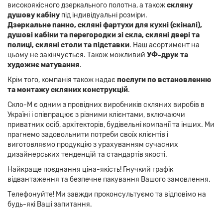
високоякісного дзеркального полотна, а також
скляну
душову кабіну
під індивідуальні розміри.
Дзеркальне панно,
скляні фартухи для кухні (скіналі),
душові кабіни та перегородки зі скла, скляні двері та
полиці, скляні столи та підставки
. Наш асортимент на
цьому не закінчується. Також можливий
УФ-друк та
художнє матування
.
Крім того, компанія також надає
послуги по встановленню
та монтажу скляних конструкцій
.
Скло-М є одним з провідних виробників скляних виробів в
Україні і співпрацює з різними клієнтами, включаючи
приватних осіб, архітекторів, будівельні компанії та інших. Ми
прагнемо задовольнити потреби своїх клієнтів і
виготовляємо продукцію з урахуванням сучасних
дизайнерських тенденцій та стандартів якості.
Найкраще поєднання ціна-якість! Гнучкий графік
відвантаження та безпечне пакування Вашого замовлення.
Телефонуйте! Ми завжди проконсультуємо та відповімо на
будь-які Ваші запитання.