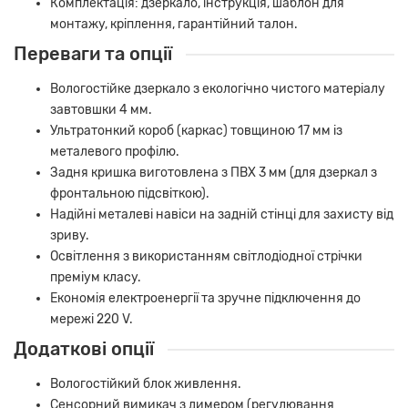
Комплектація: дзеркало, інструкція, шаблон для
монтажу, кріплення, гарантійний талон.
Переваги та опції
Вологостійке дзеркало з екологічно чистого матеріалу
завтовшки 4 мм.
Ультратонкий короб (каркас) товщиною 17 мм із
металевого профілю.
Задня кришка виготовлена з ПВХ 3 мм (для дзеркал з
фронтальною підсвіткою).
Надійні металеві навіси на задній стінці для захисту від
зриву.
Освітлення з використанням світлодіодної стрічки
преміум класу.
Економія електроенергії та зручне підключення до
мережі 220 V.
Додаткові опції
Вологостійкий блок живлення.
Сенсорний вимикач з димером (регулювання