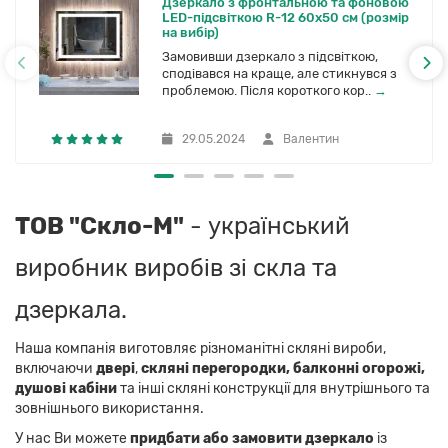
Дзеркало з фронтальною та фоновою
LED-підсвіткою R-12 60x50 см (розмір
на вибір)
Замовивши дзеркало з підсвіткою,
сподівався на краще, але стикнувся з
проблемою. Після короткого кор..
→
29.05.2024
Валентин
ТОВ "Скло-М"
- український
виробник виробів зі скла та
дзеркала.
Наша компанія виготовляє різноманітні скляні вироби,
включаючи
двері
,
скляні перегородки, балконні огорожі,
душові кабіни
та інші скляні конструкції для внутрішнього та
зовнішнього використання.
У нас Ви можете
придбати або замовити дзеркало
із