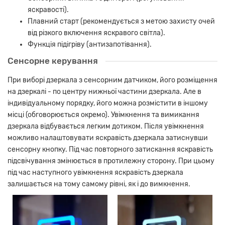
яскравості).
Плавний старт (рекомендується з метою захисту очей
від різкого включення яскравого світла).
Функція підігріву (антизапотівання).
Сенсорне керування
При виборі дзеркала з сенсорним датчиком, його розміщення
на дзеркалі - по центру нижньої частини дзеркала. Але в
індивідуальному порядку, його можна розмістити в іншому
місці (обговорюється окремо). Увімкнення та вимикання
дзеркала відбувається легким дотиком. Після увімкнення
можливо налаштовувати яскравість дзеркала затиснувши
сенсорну кнопку. Під час повторного затискання яскравість
підсвічування змінюється в протилежну сторону. При цьому
під час наступного увімкнення яскравість дзеркала
залишається на тому самому рівні, як і до вимкнення.