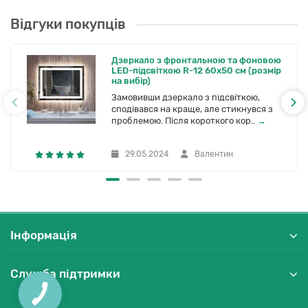
Відгуки покупців
Де використовують LED-дзеркала:
Ванна кімната (основне призначення).
Дзеркало з фронтальною та фоновою
Гардеробна / спальня.
LED-підсвіткою R-12 60x50 см (розмір
Передпокій.
на вибір)
Салони краси, барбершопи.
Замовивши дзеркало з підсвіткою,
Спортзали / студії йоги.
сподівався на краще, але стикнувся з
Комерційні об’єкти.
проблемою. Після короткого кор..
→
29.05.2024
Валентин
Часті питання (FAQ):
Скільки коштує дзеркало з підсвіткою?
Залежить від розміру, типу підсвітки, керування та
додаткових функцій. Надішліть розміри — порахуємо в той же
Інформація
день.
Служба підтримки
Чи можна замовити дзеркало з
нестандартною формою?