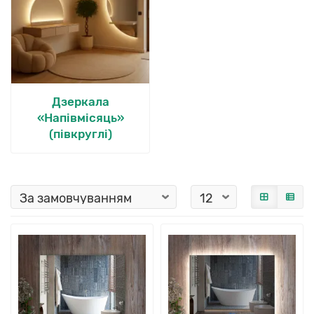
Дзеркала
«Напівмісяць»
(півкруглі)