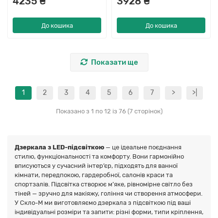
4235 ₴
3928 ₴
До кошика
До кошика
Показати ще
1
2
3
4
5
6
7
>
>|
Показано з 1 по 12 із 76 (7 сторінок)
Дзеркала з LED-підсвіткою
— це ідеальне поєднання
стилю, функціональності та комфорту. Вони гармонійно
вписуються у сучасний інтер’єр, підходять для ванної
кімнати, передпокою, гардеробної, салонів краси та
спортзалів. Підсвітка створює м’яке, рівномірне світло без
тіней — зручно для макіяжу, гоління чи створення атмосфери.
У Скло-М ми виготовляємо дзеркала з підсвіткою під ваші
індивідуальні розміри та запити: різні форми, типи кріплення,