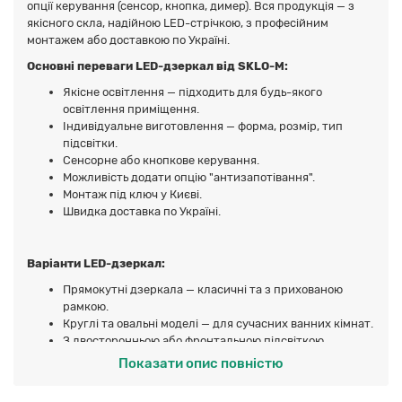
опції керування (сенсор, кнопка, димер). Вся продукція — з
якісного скла, надійною LED-стрічкою, з професійним
монтажем або доставкою по Україні.
Основні переваги LED-дзеркал від SKLO-M:
Якісне освітлення — підходить для будь-якого
освітлення приміщення.
Індивідуальне виготовлення — форма, розмір, тип
підсвітки.
Сенсорне або кнопкове керування.
Можливість додати опцію "антизапотівання".
Монтаж під ключ у Києві.
Швидка доставка по Україні.
Варіанти LED-дзеркал:
Прямокутні дзеркала — класичні та з прихованою
рамкою.
Круглі та овальні моделі — для сучасних ванних кімнат.
З двосторонньою або фронтальною підсвіткою.
З сенсором, кнопкою або Bluetooth-керуванням.
Показати опис повністю
Матові зони, підсвічені контури, декоративне
травлення.