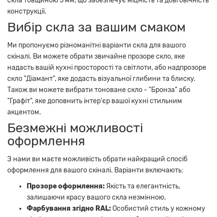
скла товщиною 5 мм, що забезпечує міцність та довговічність
конструкції.
Вибір скла за вашим смаком
Ми пропонуємо різноманітні варіанти скла для вашого
скіналі. Ви можете обрати звичайне прозоре скло, яке
надасть вашій кухні просторості та світлоти, або надпрозоре
скло "Діамант", яке додасть візуальної глибини та блиску.
Також ви можете вибрати тоноване скло - "Бронза" або
"Графіт", яке доповнить інтер'єр вашої кухні стильним
акцентом.
Безмежні можливості
оформлення
З нами ви маєте можливість обрати найкращий спосіб
оформлення для вашого скіналі. Варіанти включають:
Прозоре оформлення:
Якість та елегантність,
залишаючи красу вашого скла незмінною.
Фарбування згідно RAL:
Особистий стиль у кожному