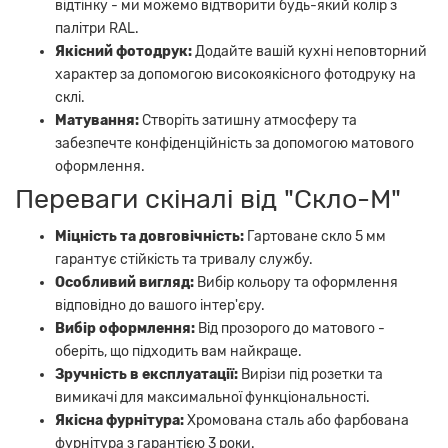
відтінку - ми можемо відтворити будь-який колір з
палітри RAL.
Якісний фотодрук:
Додайте вашій кухні неповторний
характер за допомогою високоякісного фотодруку на
склі.
Матування:
Створіть затишну атмосферу та
забезпечте конфіденційність за допомогою матового
оформлення.
Переваги скіналі від "Скло-М"
Міцність та довговічність:
Гартоване скло 5 мм
гарантує стійкість та тривалу службу.
Особливий вигляд:
Вибір кольору та оформлення
відповідно до вашого інтер'єру.
Вибір оформлення:
Від прозорого до матового -
оберіть, що підходить вам найкраще.
Зручність в експлуатації:
Вирізи під розетки та
вимикачі для максимальної функціональності.
Якісна фурнітура:
Хромована сталь або фарбована
фурнітура з гарантією 3 роки.