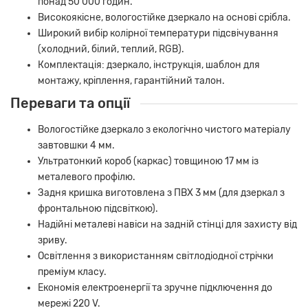
понад 50 000 годин.
Високоякісне, вологостійке дзеркало на основі срібла.
Широкий вибір колірної температури підсвічування
(холодний, білий, теплий, RGB).
Комплектація: дзеркало, інструкція, шаблон для
монтажу, кріплення, гарантійний талон.
Переваги та опції
Вологостійке дзеркало з екологічно чистого матеріалу
завтовшки 4 мм.
Ультратонкий короб (каркас) товщиною 17 мм із
металевого профілю.
Задня кришка виготовлена з ПВХ 3 мм (для дзеркал з
фронтальною підсвіткою).
Надійні металеві навіси на задній стінці для захисту від
зриву.
Освітлення з використанням світлодіодної стрічки
преміум класу.
Економія електроенергії та зручне підключення до
мережі 220 V.