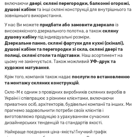
включаючи
двері
,
скляні перегородки, балконні огорожі,
душові кабіни
та інші скляні конструкції для внутрішнього та
зовнішнього використання.
У нас Ви можете
придбати або замовити дзеркало
із
високоякісного дзеркального полотна, а також
скляну
душову кабіну
під індивідуальні розміри.
Дзеркальне панно,
скляні фартухи для кухні (скіналі),
душові кабіни та перегородки зі скла, скляні двері та
полиці, скляні столи та підставки
. Наш асортимент на
цьому не закінчується. Також можливий
УФ-друк та
художнє матування
.
Крім того, компанія також надає
послуги по встановленню
та монтажу скляних конструкцій
.
Скло-М є одним з провідних виробників скляних виробів в
Україні і співпрацює з різними клієнтами, включаючи
приватних осіб, архітекторів, будівельні компанії та інших. Ми
прагнемо задовольнити потреби своїх клієнтів і
виготовляємо продукцію з урахуванням сучасних
дизайнерських тенденцій та стандартів якості.
Найкраще поєднання ціна-якість! Гнучкий графік