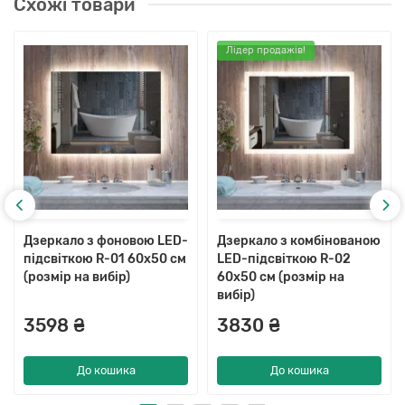
Схожі товари
Лідер продажів!
Дзеркало з фоновою LED-
Дзеркало з комбінованою
підсвіткою R-01 60x50 см
LED-підсвіткою R-02
(розмір на вибір)
60x50 см (розмір на
вибір)
3598 ₴
3830 ₴
До кошика
До кошика