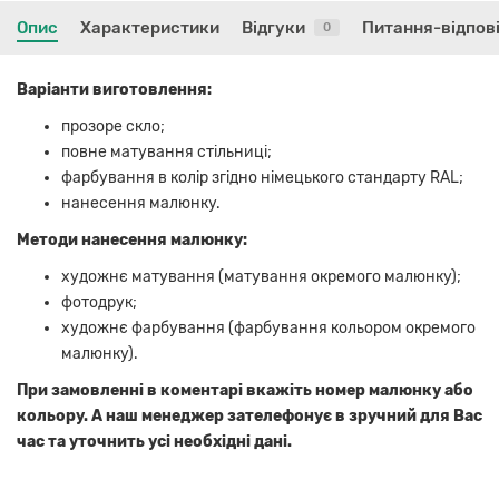
Опис
Характеристики
Відгуки
Питання-відпов
0
Варіанти виготовлення:
прозоре скло;
повне матування стільниці;
фарбування в колір згідно німецького стандарту RAL;
нанесення малюнку.
Методи нанесення малюнку:
художнє матування (матування окремого малюнку);
фотодрук;
художнє фарбування (фарбування кольором окремого
малюнку).
При замовленні в коментарі вкажіть номер малюнку або
кольору. А наш менеджер зателефонує в зручний для Вас
час та уточнить усі необхідні дані.