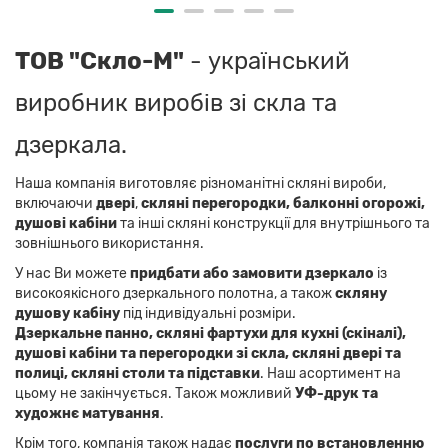
ТОВ "Скло-М"
- український
виробник виробів зі скла та
дзеркала.
Наша компанія виготовляє різноманітні скляні вироби,
включаючи
двері
,
скляні перегородки, балконні огорожі,
душові кабіни
та інші скляні конструкції для внутрішнього та
зовнішнього використання.
У нас Ви можете
придбати або замовити дзеркало
із
високоякісного дзеркального полотна, а також
скляну
душову кабіну
під індивідуальні розміри.
Дзеркальне панно,
скляні фартухи для кухні (скіналі),
душові кабіни та перегородки зі скла, скляні двері та
полиці, скляні столи та підставки
. Наш асортимент на
цьому не закінчується. Також можливий
УФ-друк та
художнє матування
.
Крім того, компанія також надає
послуги по встановленню