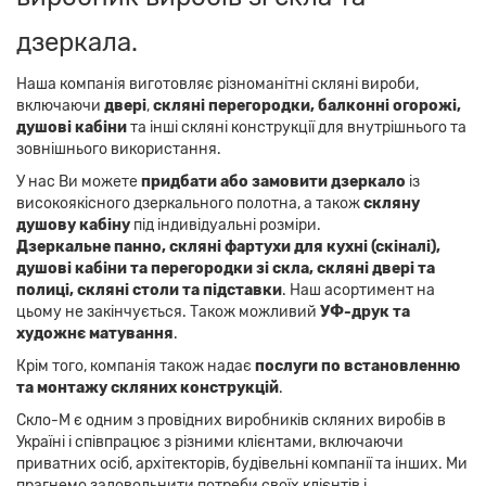
дзеркала.
Наша компанія виготовляє різноманітні скляні вироби,
включаючи
двері
,
скляні перегородки, балконні огорожі,
душові кабіни
та інші скляні конструкції для внутрішнього та
зовнішнього використання.
У нас Ви можете
придбати або замовити дзеркало
із
високоякісного дзеркального полотна, а також
скляну
душову кабіну
під індивідуальні розміри.
Дзеркальне панно,
скляні фартухи для кухні (скіналі),
душові кабіни та перегородки зі скла, скляні двері та
полиці, скляні столи та підставки
. Наш асортимент на
цьому не закінчується. Також можливий
УФ-друк та
художнє матування
.
Крім того, компанія також надає
послуги по встановленню
та монтажу скляних конструкцій
.
Скло-М є одним з провідних виробників скляних виробів в
Україні і співпрацює з різними клієнтами, включаючи
приватних осіб, архітекторів, будівельні компанії та інших. Ми
прагнемо задовольнити потреби своїх клієнтів і