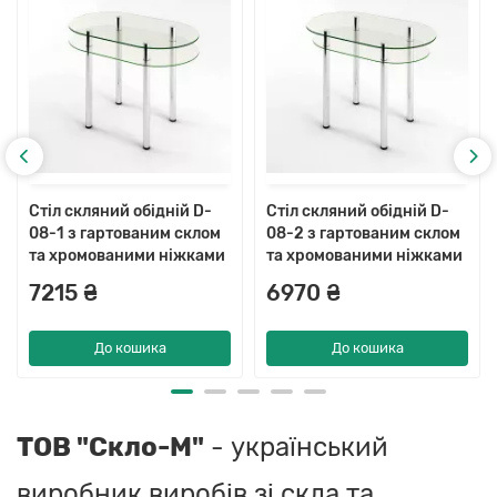
Стіл скляний обідній D-
Стіл скляний обідній D-
08-1 з гартованим склом
08-2 з гартованим склом
та хромованими ніжками
та хромованими ніжками
7215 ₴
6970 ₴
До кошика
До кошика
ТОВ "Скло-М"
- український
виробник виробів зі скла та