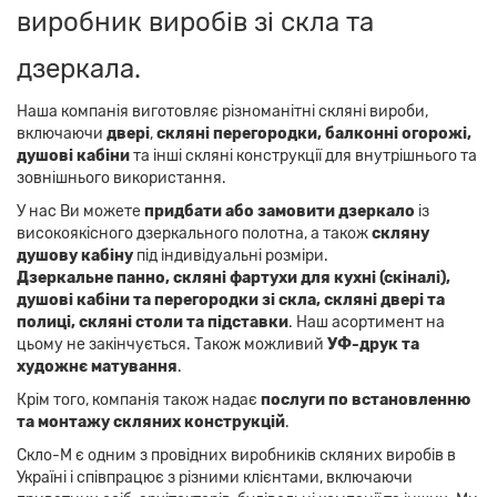
виробник виробів зі скла та
дзеркала.
Наша компанія виготовляє різноманітні скляні вироби,
включаючи
двері
,
скляні перегородки, балконні огорожі,
душові кабіни
та інші скляні конструкції для внутрішнього та
зовнішнього використання.
У нас Ви можете
придбати або замовити дзеркало
із
високоякісного дзеркального полотна, а також
скляну
душову кабіну
під індивідуальні розміри.
Дзеркальне панно,
скляні фартухи для кухні (скіналі),
душові кабіни та перегородки зі скла, скляні двері та
полиці, скляні столи та підставки
. Наш асортимент на
цьому не закінчується. Також можливий
УФ-друк та
художнє матування
.
Крім того, компанія також надає
послуги по встановленню
та монтажу скляних конструкцій
.
Скло-М є одним з провідних виробників скляних виробів в
Україні і співпрацює з різними клієнтами, включаючи