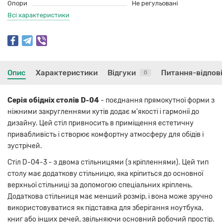
Опори
Не регульовані
Всі характеристики
Опис
Характеристики
Відгуки
Питання-відпов
0
Серія обідніх столів D-04
- поєднання прямокутної форми з
ніжними закругленнями кутів додає м'якості і гармонії до
дизайну. Цей стіл привносить в приміщення естетичну
привабливість і створює комфортну атмосферу для обідів і
зустрічей.
Стіл D-04-3 - з двома стільницями (з кріпленнями). Цей тип
столу має додаткову стільницю, яка кріпиться до основної
верхньої стільниці за допомогою спеціальних кріплень.
Додаткова стільниця має менший розмір, і вона може зручно
використовуватися як підставка для зберігання ноутбука,
книг або інших речей, звільняючи основний робочий простір.