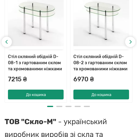
Стіл скляний обідній D-
Стіл скляний обідній D-
08-1 з гартованим склом
08-2 з гартованим склом
та хромованими ніжками
та хромованими ніжками
7215 ₴
6970 ₴
До кошика
До кошика
ТОВ "Скло-М"
- український
виробник виробів зі скла та