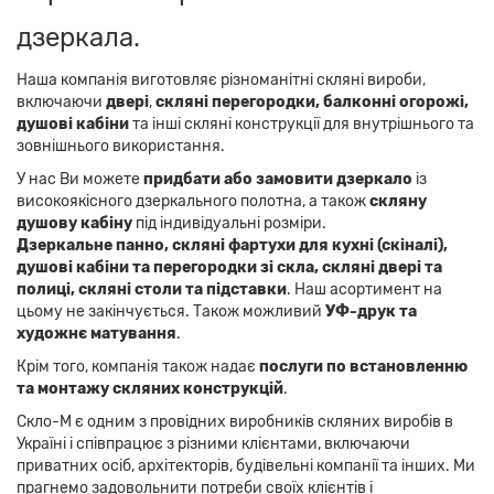
дзеркала.
Наша компанія виготовляє різноманітні скляні вироби,
включаючи
двері
,
скляні перегородки, балконні огорожі,
душові кабіни
та інші скляні конструкції для внутрішнього та
зовнішнього використання.
У нас Ви можете
придбати або замовити дзеркало
із
високоякісного дзеркального полотна, а також
скляну
душову кабіну
під індивідуальні розміри.
Дзеркальне панно,
скляні фартухи для кухні (скіналі),
душові кабіни та перегородки зі скла, скляні двері та
полиці, скляні столи та підставки
. Наш асортимент на
цьому не закінчується. Також можливий
УФ-друк та
художнє матування
.
Крім того, компанія також надає
послуги по встановленню
та монтажу скляних конструкцій
.
Скло-М є одним з провідних виробників скляних виробів в
Україні і співпрацює з різними клієнтами, включаючи
приватних осіб, архітекторів, будівельні компанії та інших. Ми
прагнемо задовольнити потреби своїх клієнтів і