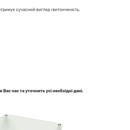
отримує сучасний вигляд і витонченість.
ас час та уточнить усі необхідні дані.