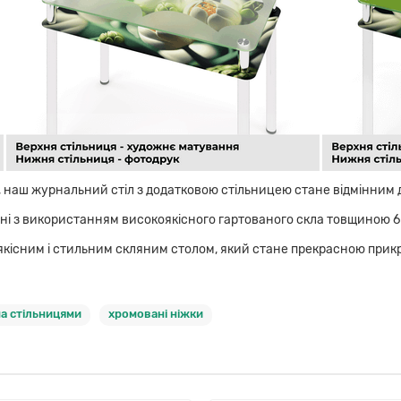
, наш журнальний стіл з додатковою стільницею стане відмінним
ні з використанням високоякісного гартованого скла товщиною 6 
кісним і стильним скляним столом, який стане прекрасною прикр
а стільницями
хромовані ніжки