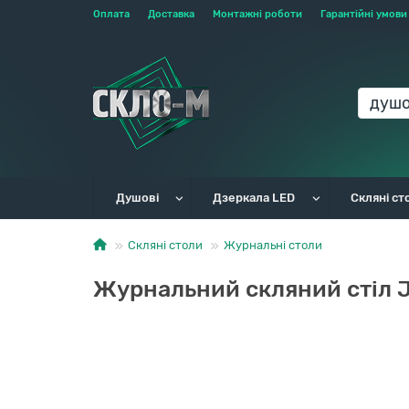
Оплата
Доставка
Монтажні роботи
Гарантійні умови
Душові
Дзеркала LED
Скляні ст
Скляні столи
Журнальні столи
Журнальний скляний стіл 