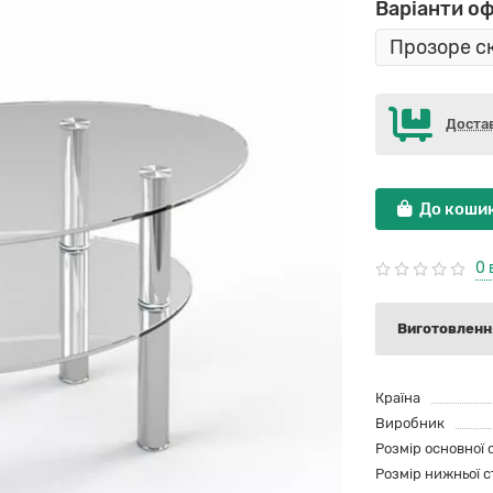
Варіанти о
Доста
До коши
0 
Виготовлення
Країна
Виробник
Розмір основної 
Розмір нижньої с