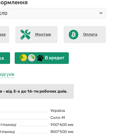
формлення
вка
Монтаж
Оплата
ка
В кредит
відгуків
 - від 3-х до 16-ти робочих днів.
Україна
Скло-М
стільниці
900*600 мм
тільниці
800*500 мм