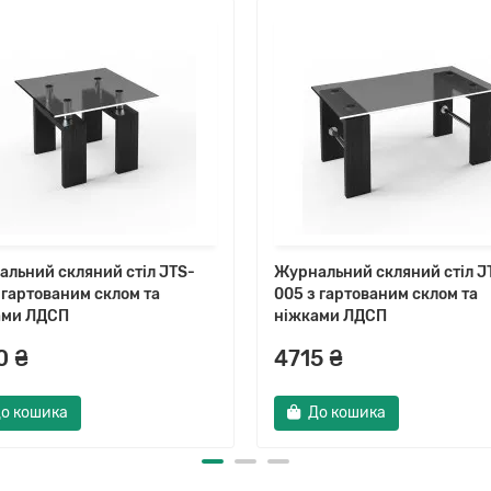
льний скляний стіл JTS-
Журнальний скляний стіл J
 гартованим склом та
005 з гартованим склом та
ами ЛДСП
ніжками ЛДСП
0 ₴
4715 ₴
о кошика
До кошика