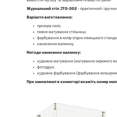
вашого інтер'єру та задовольнить ваші потреби.
Журнальний стіл JTO-002
- практичний і зручни
Варіанти виготовлення:
прозоре скло;
повне матування стільниці;
фарбування в колір згідно німецького станда
нанесення малюнку.
Методи нанесення малюнку:
художнє матування (матування окремого ма
фотодрук;
художнє фарбування (фарбування кольором
При замовленні в коментарі вкажіть номер малю