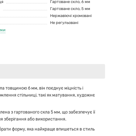
ця
Гартоване скло, 6 мм
Гартоване скло, 5 мм
Нержавіючі хромовані
Не регульовані
ики
а товщиною 6 мм, він поєднує міцність і
млення стільниці, такі як матування, художнє
ена з гартованого скла 5 мм, що забезпечує її
для зберігання або використання.
обрати форму, яка найкраще впишеться в стиль