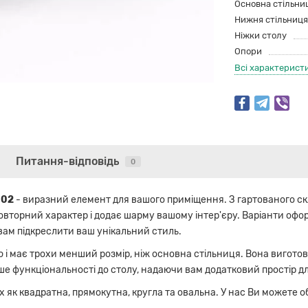
Основна стільни
Нижня стільниця
Ніжки столу
Опори
Всі характерист
Питання-відповідь
0
002
- виразний елемент для вашого приміщення. З гартованого скл
вторний характер і додає шарму вашому інтер'єру. Варіанти офор
ам підкреслити ваш унікальний стиль.
і має трохи менший розмір, ніж основна стільниця. Вона виготовл
льше функціональності до столу, надаючи вам додатковий простір 
 як квадратна, прямокутна, кругла та овальна. У нас Ви можете 