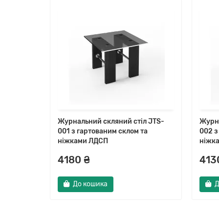
л JTS-
Журнальний скляний стіл JTS-
Журна
на
001 з гартованим склом та
002 з
ніжками ЛДСП
ніжк
4180 ₴
413
До кошика
Д