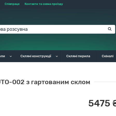
Співпраця
Контакти та схема проїзду
оли
Скляні конструкції
Скляні перила
Скіналі
JTO-002 з гартованим склом
5475 