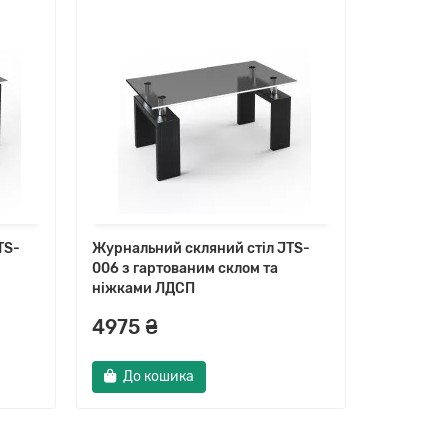
TS-
Журнальний скляний стіл JTS-
Журнальн
006 з гартованим склом та
003 з га
ніжками ЛДСП
ніжками
4975 ₴
4575 ₴
До кошика
До к