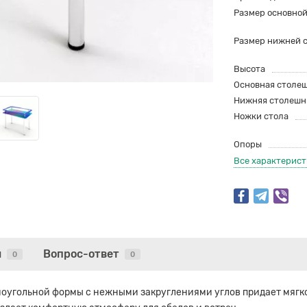
Размер основно
Размер нижней 
Высота
Основная столе
Нижняя столешн
Ножки стола
Опоры
Все характерис
ы
Вопрос-ответ
0
0
оугольной формы с нежными закруглениями углов придает мягкос