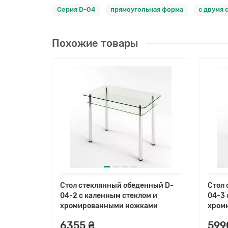
Серия D-04
прямоугольная форма
с двумя
Похожие товары
нный D-
Стол стеклянный обеденный D-
Стол 
м и
04-2 с каленным стеклом и
04-3 
ами
хромированными ножками
хром
6355 ₴
599