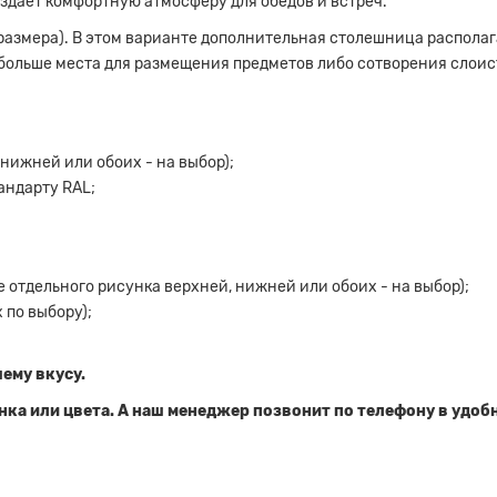
здает комфортную атмосферу для обедов и встреч.
размера). В этом варианте дополнительная столешница распола
 больше места для размещения предметов либо сотворения слоис
нижней или обоих - на выбор);
андарту RAL;
отдельного рисунка верхней, нижней или обоих - на выбор);
 по выбору);
ему вкусу.
нка или цвета. А наш менеджер позвонит по телефону в удоб