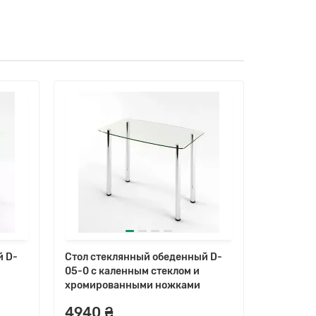
й D-
Стол стеклянный обеденный D-
Стол сте
05-0 с каленным стеклом и
05-3 с к
хромированными ножками
хромиро
4940 ₴
5920 