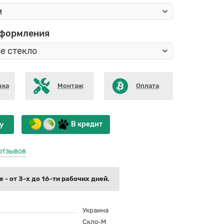
оформления
вка
Монтаж
Оплата
у
В кредит
отзывов
 - от 3-х до 16-ти рабочих дней.
Украина
Скло-М