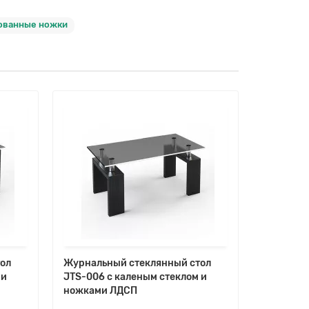
ованные ножки
ол
Журнальный стеклянный стол
Журнальн
 и
JTS-006 с каленым стеклом и
JTS-003 
ножками ЛДСП
ножками