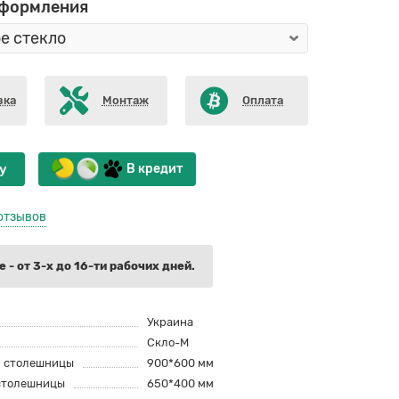
оформления
вка
Монтаж
Оплата
у
В кредит
отзывов
 - от 3-х до 16-ти рабочих дней.
Украина
Скло-М
й столешницы
900*600 мм
столешницы
650*400 мм