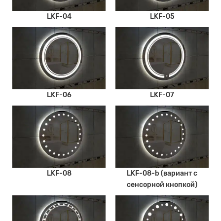
LKF-04
LKF-05
LKF-06
LKF-07
LKF-08
LKF-08-b (вариант с
сенсорной кнопкой)