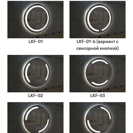
LKF-01
LKF-01-b (вариант с
сенсорной кнопкой)
LKF-02
LKF-03