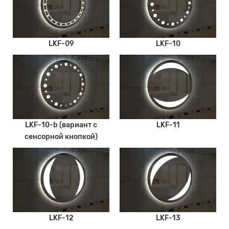
LKF-09
LKF-10
LKF-10-b (вариант с
LKF-11
сенсорной кнопкой)
LKF-12
LKF-13