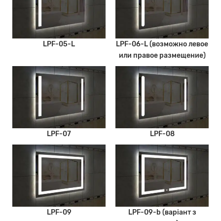
LPF-05-L
LPF-06-L (возможно левое
или правое размещение)
LPF-07
LPF-08
LPF-09
LPF-09-b (варіант з