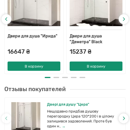
Двери для душа "Ирида"
Двери для душа
"Деметра" Black
16647 ₴
15237 ₴
В корзину
В корзину
Отзывы покупателей
Двері для душу "Цера"
Нещодавно придбав душову
перегородку Цера 120*200 і в цілому
залишився задоволений. Проте був
один н..
→