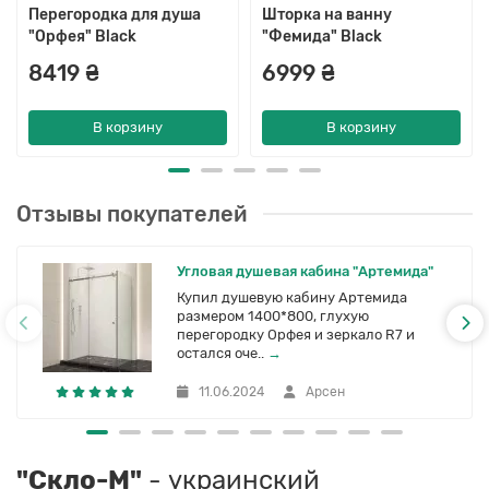
Перегородка для душа
Шторка на ванну
"Орфея" Black
"Фемида" Black
8419 ₴
6999 ₴
В корзину
В корзину
Отзывы покупателей
Угловая душевая кабина "Артемида"
Купил душевую кабину Артемида
размером 1400*800, глухую
перегородку Орфея и зеркало R7 и
остался оче..
→
11.06.2024
Арсен
"Скло-М"
- украинский