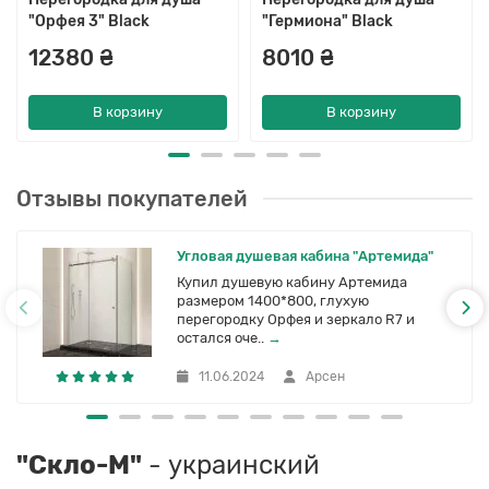
"Орфея 3" Black
"Гермиона" Black
12380 ₴
8010 ₴
В корзину
В корзину
Отзывы покупателей
Угловая душевая кабина "Артемида"
Купил душевую кабину Артемида
размером 1400*800, глухую
перегородку Орфея и зеркало R7 и
остался оче..
→
11.06.2024
Арсен
"Скло-М"
- украинский