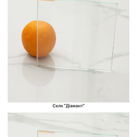
Скло "Діамант"