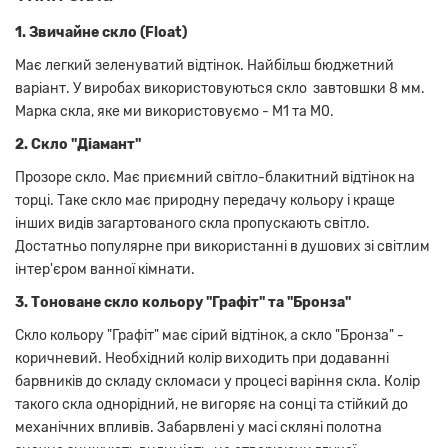
1. Звичайне скло (Float)
Має легкий зеленуватий відтінок. Найбільш бюджетний
варіант. У виробах використовуються скло завтовшки 8 мм.
Марка скла, яке ми використовуємо - М1 та М0.
2. Скло "Діамант"
Прозоре скло. Має приємний світло-блакитний відтінок на
торці. Таке скло має природну передачу кольору і краще
інших видів загартованого скла пропускають світло.
Достатньо популярне при використанні в душових зі світлим
інтер'єром ванної кімнати.
3. Тоноване скло кольору "Графіт" та "Бронза"
Скло кольору "Графіт" має сірий відтінок, а скло "Бронза" -
коричневий. Необхідний колір виходить при додаванні
барвників до складу скломаси у процесі варіння скла. Колір
такого скла однорідний, не вигоряє на сонці та стійкий до
механічних впливів. Забарвлені у масі скляні полотна