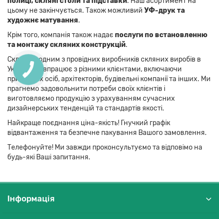
полиці, скляні столи та підставки
. Наш асортимент на
цьому не закінчується. Також можливий
УФ-друк та
художнє матування
.
Крім того, компанія також надає
послуги по встановленню
та монтажу скляних конструкцій
.
Скло-М є одним з провідних виробників скляних виробів в
Україні і співпрацює з різними клієнтами, включаючи
приватних осіб, архітекторів, будівельні компанії та інших. Ми
прагнемо задовольнити потреби своїх клієнтів і
виготовляємо продукцію з урахуванням сучасних
дизайнерських тенденцій та стандартів якості.
Найкраще поєднання ціна-якість! Гнучкий графік
відвантаження та безпечне пакування Вашого замовлення.
Телефонуйте! Ми завжди проконсультуємо та відповімо на
будь-які Ваші запитання.
Інформація