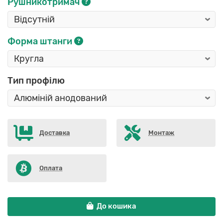
Рушникотримач
Форма штанги
Тип профілю
Доставка
Монтаж
Оплата
До кошика