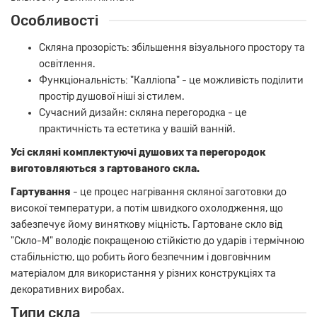
Особливості
Скляна прозорість: збільшення візуального простору та
освітлення.
Функціональність: "Калліопа" - це можливість поділити
простір душової ніші зі стилем.
Сучасний дизайн: скляна перегородка - це
практичність та естетика у вашій ванній.
Усі скляні комплектуючі душових та перегородок
виготовляються з гартованого скла.
Гартування
- це процес нагрівання скляної заготовки до
високої температури, а потім швидкого охолодження, що
забезпечує йому виняткову міцність. Гартоване скло від
"Скло-М" володіє покращеною стійкістю до ударів і термічною
стабільністю, що робить його безпечним і довговічним
матеріалом для використання у різних конструкціях та
декоративних виробах.
Типи скла