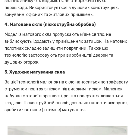
значно знижують видимість, не створюючи глухої
перешкоди. Використовується в душових конструкціях,
зонуванні офісних та житлових приміщень.
4. М
атоване скло (піскоструйна обробка)
Моделі з матового скла пропускають м'яке світло, не
виблискують і додають у приміщеннях затишок. На матових
полотнах складно залишити подряпини. Також цю
технологію застосовують при виробництві дверей та
душових огорож.
5. Художнє м
атування скла
За цієї технології малюнок на скло наноситься по трафарету
струменем повітря з піском під високим тиском. Малюнок
набуває матової шорсткості, решта поверхні залишається
гладкою. Піскоструйний спосіб дозволяє нанести візерунок,
зробити часткове (інтимне) матування.