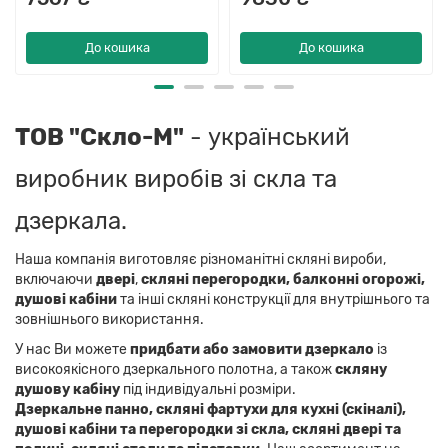
До кошика
До кошика
ТОВ "Скло-М"
- український
виробник виробів зі скла та
дзеркала.
Наша компанія виготовляє різноманітні скляні вироби,
включаючи
двері
,
скляні перегородки, балконні огорожі,
душові кабіни
та інші скляні конструкції для внутрішнього та
зовнішнього використання.
У нас Ви можете
придбати або замовити дзеркало
із
високоякісного дзеркального полотна, а також
скляну
душову кабіну
під індивідуальні розміри.
Дзеркальне панно,
скляні фартухи для кухні (скіналі),
душові кабіни та перегородки зі скла, скляні двері та