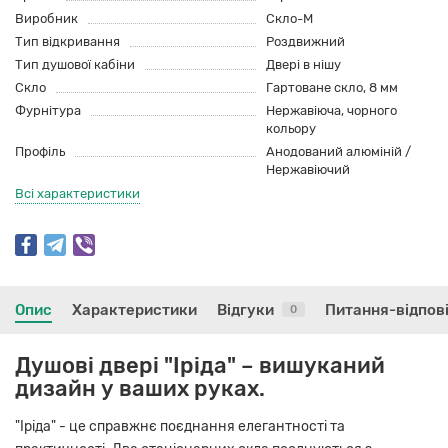
Виробник
Скло-М
Тип відкривання
Роздвижний
Тип душової кабіни
Двері в нішу
Скло
Гартоване скло, 8 мм
Фурнітура
Нержавіюча, чорного
кольору
Профіль
Анодований алюміній /
Нержавіючий
Всі характеристики
Опис
Характеристики
Відгуки
Питання-відпов
0
Душові двері "Іріда" – вишуканий
дизайн у ваших руках.
"Іріда" - це справжнє поєднання елегантності та