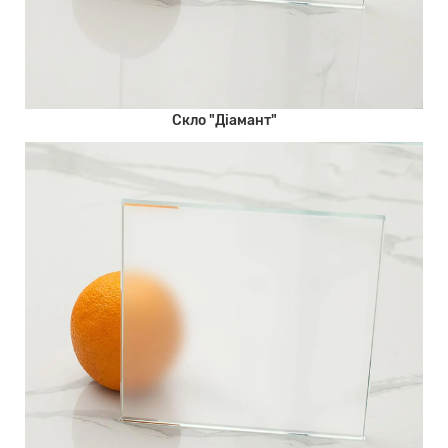
Скло "Діамант"