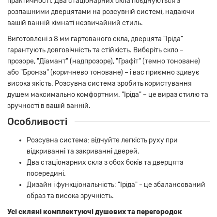
практичності. Два стаціонарних скла поєднуються з
розпашними дверцятами на розсувній системі, надаючи
вашій ванній кімнаті незвичайний стиль.
Виготовлені з 8 мм гартованого скла, дверцята "Іріда"
гарантують довговічність та стійкість. Виберіть скло –
прозоре, "Діамант" (надпрозоре), "Графіт" (темно тоноване)
або "Бронза" (коричнево тоноване) – і вас приємно здивує
висока якість. Розсувна система зробить користування
душем максимально комфортним. "Іріда" – це вираз стилю та
зручності в вашій ванній.
Особливості
Розсувна система: відчуйте легкість руху при
відкриванні та закриванні дверей.
Два стаціонарних скла з обох боків та дверцята
посередині.
Дизайн і функціональність: "Іріда" - це збалансований
образ та висока зручність.
Усі скляні комплектуючі душових та перегородок