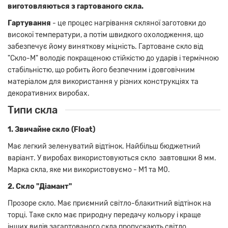
виготовляються з гартованого скла.
Гартування
- це процес нагрівання скляної заготовки до
високої температури, а потім швидкого охолодження, що
забезпечує йому виняткову міцність. Гартоване скло від
"Скло-М" володіє покращеною стійкістю до ударів і термічною
стабільністю, що робить його безпечним і довговічним
матеріалом для використання у різних конструкціях та
декоративних виробах.
Типи скла
1. Звичайне скло (Float)
Має легкий зеленуватий відтінок. Найбільш бюджетний
варіант. У виробах використовуються скло завтовшки 8 мм.
Марка скла, яке ми використовуємо - М1 та М0.
2. Скло "Діамант"
Прозоре скло. Має приємний світло-блакитний відтінок на
торці. Таке скло має природну передачу кольору і краще
інших видів загартованого скла пропускають світло.