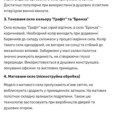
Достатньо популярне при використанні в душових зі світлим
інтер'єром ванної кімнати.
3. Тоноване скло кольору "Графіт" та "Бронза"
Скло кольору "Графіт" має сірий відтінок, а скло "Бронза" -
коричневий. Необхідний колір виходить при додаванні
барвників до складу скломаси у процесі варіння скла. Колір
такого скла однорідний, не вигоряє на сонці та стійкий до
механічних впливів. Забарвлені у масі скляні полотна
значно знижують видимість, не створюючи глухої
перешкоди. Використовується в душових конструкціях,
зонуванні офісних та житлових приміщень.
4. М
атоване скло (піскоструйна обробка)
Моделі з матового скла пропускають м'яке світло, не
виблискують і додають у приміщеннях затишок. На матових
полотнах складно залишити подряпини. Також цю
технологію застосовують при виробництві дверей та
душових огорож.