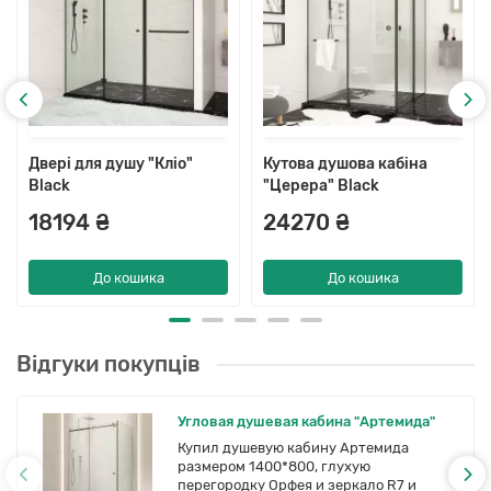
Двері для душу "Кліо"
Кутова душова кабіна
Black
"Церера" Black
18194 ₴
24270 ₴
До кошика
До кошика
Відгуки покупців
Угловая душевая кабина "Артемида"
Купил душевую кабину Артемида
размером 1400*800, глухую
перегородку Орфея и зеркало R7 и