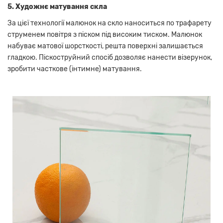
5. Художнє матування скла
За цієї технології малюнок на скло наноситься по трафарету
струменем повітря з піском під високим тиском. Малюнок
набуває матової шорсткості, решта поверхні залишається
гладкою. Піскоструйний спосіб дозволяє нанести візерунок,
зробити часткове (інтимне) матування.