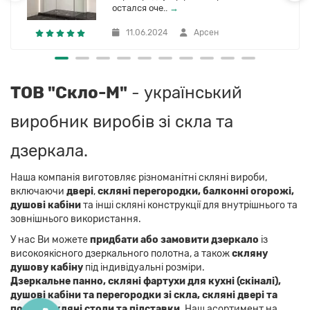
остался оче..
→
11.06.2024
Арсен
ТОВ "Скло-М"
- український
виробник виробів зі скла та
дзеркала.
Наша компанія виготовляє різноманітні скляні вироби,
включаючи
двері
,
скляні перегородки, балконні огорожі,
душові кабіни
та інші скляні конструкції для внутрішнього та
зовнішнього використання.
У нас Ви можете
придбати або замовити дзеркало
із
високоякісного дзеркального полотна, а також
скляну
душову кабіну
під індивідуальні розміри.
Дзеркальне панно,
скляні фартухи для кухні (скіналі),
душові кабіни та перегородки зі скла, скляні двері та
полиці, скляні столи та підставки
. Наш асортимент на