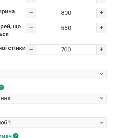
ирина
рей, що
ься
ої стінки
имач