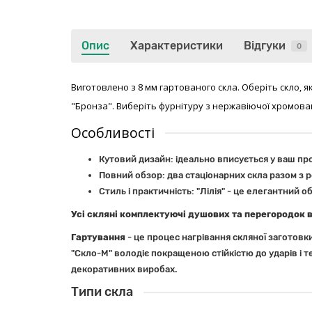
Опис
Характеристики
Відгуки
0
Виготовлено з 8 мм гартованого скла. Оберіть скло, 
"Бронза". Виберіть фурнітуру з нержавіючої хромовано
Особливості
Кутовий дизайн: ідеально вписується у ваш про
Повний обзор: два стаціонарних скла разом з
Стиль і практичність: "Лілія" - це елегантний о
Усі скляні комплектуючі душових та перегородок 
Гартування
- це процес нагрівання скляної заготовк
"Скло-М" володіє покращеною стійкістю до ударів і т
декоративних виробах.
Типи скла