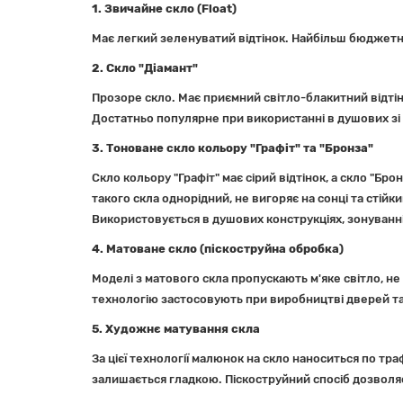
1. Звичайне скло (Float)
Має легкий зеленуватий відтінок. Найбільш бюджетн
2. Скло "Діамант"
Прозоре скло. Має приємний світло-блакитний відтін
Достатньо популярне при використанні в душових зі с
3. Тоноване скло кольору "Графіт" та "Бронза"
Скло кольору "Графіт" має сірий відтінок, а скло "Бр
такого скла однорідний, не вигоряє на сонці та стій
Використовується в душових конструкціях, зонуванн
4. М
атоване скло (піскоструйна обробка)
Моделі з матового скла пропускають м'яке світло, 
технологію застосовують при виробництві дверей т
5. Художнє м
атування скла
За цієї технології малюнок на скло наноситься по тр
залишається гладкою. Піскоструйний спосіб дозволяє