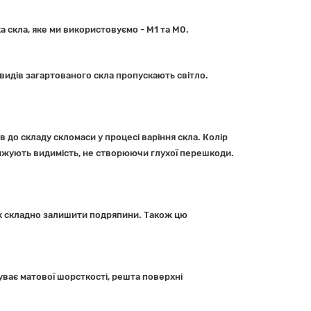
 скла, яке ми використовуємо - М1 та М0.
 видів загартованого скла пропускають світло.
в до складу скломаси у процесі варіння скла. Колір
 знижують видимість, не створюючи глухої перешкоди.
ах складно залишити подряпини. Також цю
уває матової шорсткості, решта поверхні