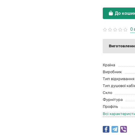
До коши
0 
Виготовлення
Країна
Виробник
Тип відкривання
Тип душової кабі
Скло
Фурнітура
Профіль
Всі характерист