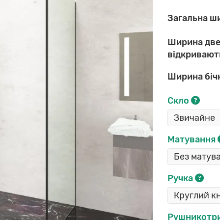
Загальна ш
Ширина две
відкривают
Ширина бічн
Скло
Матування
Ручка
Рушникотр