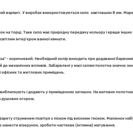
ий варіант. У виробах використовуються скло завтовшки 8 мм. Марка
ок на торці. Таке скло має природну передачу кольору і краще інших
вітлим інтер'єром ванної кімнати.
онза" - коричневий. Необхідний колір виходить при додаванні барвникі
кий до механічних впливів. Забарвлені у масі скляні полотна значно
і офісних та житлових приміщень.
не виблискують і додають у приміщеннях затишок. На матових полотн
а душових огорож.
афарету струменем повітря з піском під високим тиском. Малюнок наб
 нанести візерунок, зробити часткове (інтимне) матування.