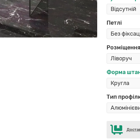
Петлі
Розміщення
Форма шта
Тип профіл
Доста