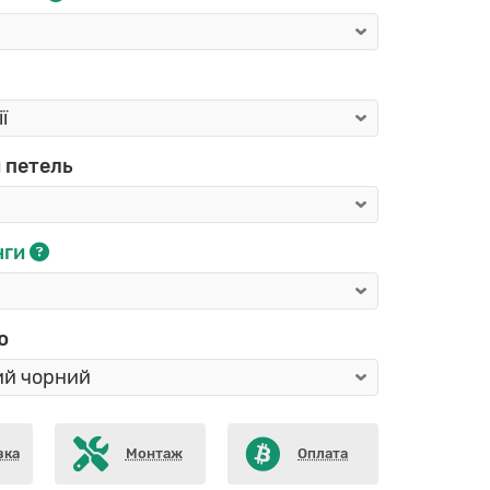
 петель
нги
ю
вка
Монтаж
Оплата