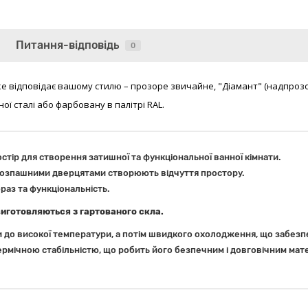
Питання-відповідь
0
яке відповідає вашому стилю – прозоре звичайне, "Діамант" (надпроз
ї сталі або фарбовану в палітрі RAL.
стір для створення затишної та функціональної ванної кімнати.
 розпашними дверцятами створюють відчуття простору.
браз та функціональність.
виготовляються з гартованого скла.
и до високої температури, а потім швидкого охолодження, що забезпе
ермічною стабільністю, що робить його безпечним і довговічним мате