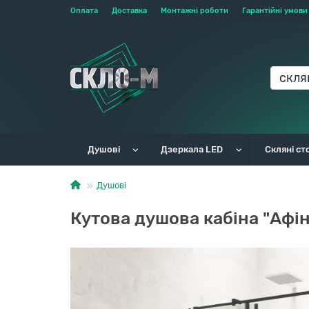
Оплата
Доставка
Монтажні роботи
Гарантійні умови
Душові
Дзеркала LED
Скляні ст
Душові
Кутова душова кабіна "Афін