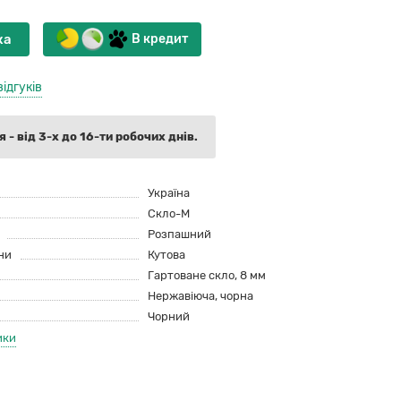
ка
В кредит
відгуків
 - від 3-х до 16-ти робочих днів.
Україна
Скло-М
Розпашний
ни
Кутова
Гартоване скло, 8 мм
Нержавіюча, чорна
Чорний
ики