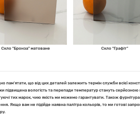
Скло "Бронза" матоване
Скло "Графіт"
дно пам'ятати, що від цих деталей залежить термін служби всієї конст
ки підвищена вологість та перепади температур стануть серйозною п
ючі тих марок, чию якість ми можемо гарантувати. Також фурнітура
я. Якщо вам не підійде наявна палітра кольорів, то ми готові запр
ру.