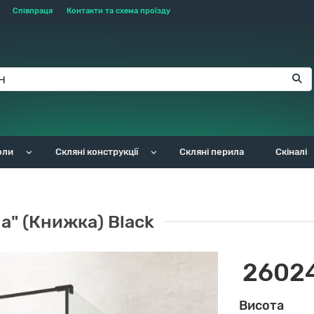
Співпраця
Контакти та схема проїзду
оли
Скляні конструкції
Скляні перила
Скіналі
а" (Книжка) Black
26024
Висота