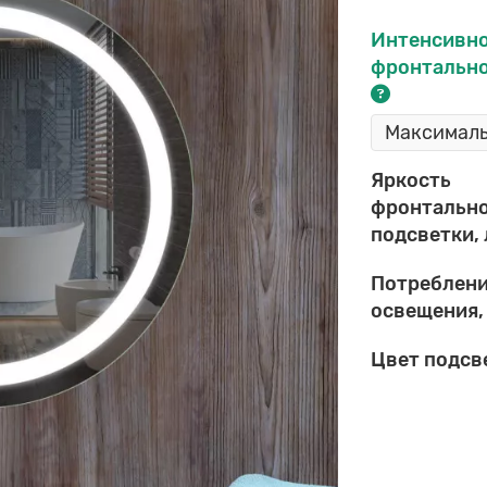
Интенсивн
фронтально
Яркость
фронтальн
подсветки,
Потреблен
освещения,
Цвет подсв