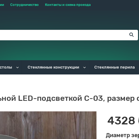
тии
Сотрудничество
Контакты и схема проезда
 столы
Стеклянные конструкции
Стеклянные перила
ьной LED-подсветкой C-03, размер 
4328 
Диаметр зе