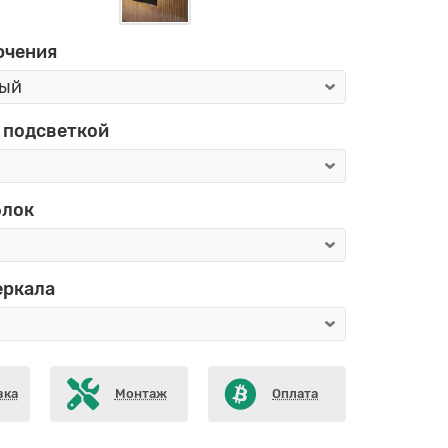
ючения
 подсветкой
блок
еркала
вка
Монтаж
Оплата