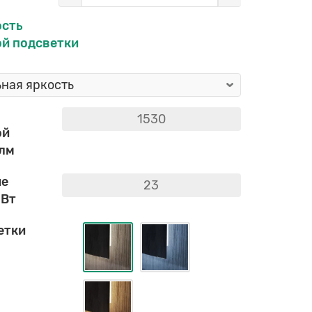
ость
й подсветки
ой
 лм
ие
 Вт
етки