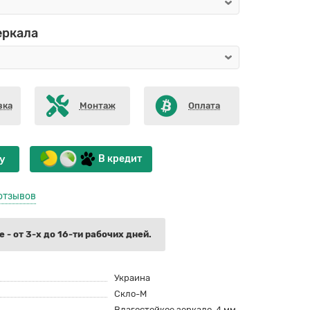
еркала
вка
Монтаж
Оплата
у
В кредит
отзывов
 - от 3-х до 16-ти рабочих дней.
Украина
Скло-М
Влагостойкое зеркало, 4 мм