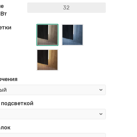
ие
 Вт
етки
ючения
 подсветкой
блок