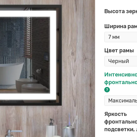
Высота зер
Ширина ра
Цвет рамы
Интенсивн
фронтально
Яркость
фронтальн
подсветки,