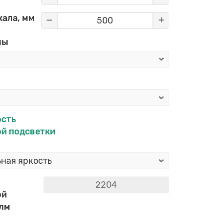
кала, мм
мы
ость
й подсветки
ой
 лм