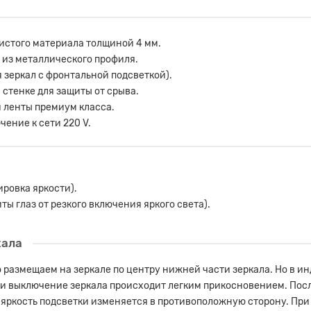
чистого материала толщиной 4 мм.
м из металлического профиля.
я зеркал с фронтальной подсветкой).
стенке для защиты от срыва.
 ленты премиум класса.
ение к сети 220 V.
ровка яркости).
ы глаз от резкого включения яркого света).
кала
о размещаем на зеркале по центру нижней части зеркала. Но в и
 и выключение зеркала происходит легким прикосновением. Пос
 яркость подсветки изменяется в противоположную сторону. При